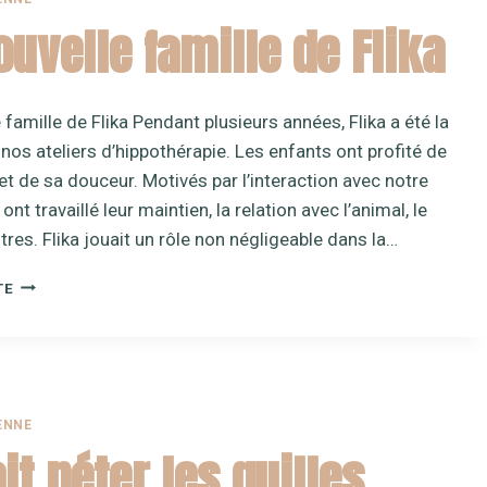
ouvelle famille de Flika
 famille de Flika Pendant plusieurs années, Flika a été la
nos ateliers d’hippothérapie. Les enfants ont profité de
et de sa douceur. Motivés par l’interaction avec notre
 ont travaillé leur maintien, la relation avec l’animal, le
tres. Flika jouait un rôle non négligeable dans la…
LA
TE
NOUVELLE
FAMILLE
DE
FLIKA
ENNE
ait péter les quilles