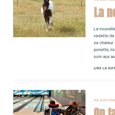
La n
La nouvelle
vedette de 
sa chaleur 
ponette, ils
soin aux au
LIRE LA SUI
VIE QUOTIDI
On f