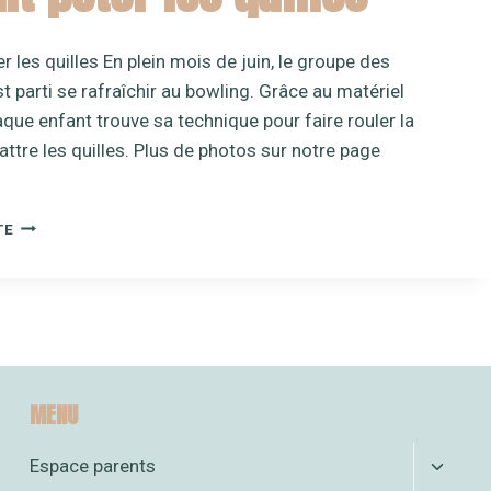
er les quilles En plein mois de juin, le groupe des
t parti se rafraîchir au bowling. Grâce au matériel
que enfant trouve sa technique pour faire rouler la
attre les quilles. Plus de photos sur notre page
ON
TE
FAIT
PÉTER
LES
QUILLES
MENU
Ouvrir
Espace parents
le