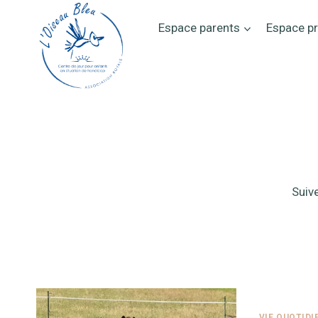
Aller
Espace parents
Espace p
au
contenu
Suive
VIE QUOTIDI